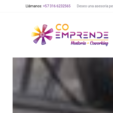
Skip
Skip
Deseo una asesoría pe
Llámanos:
+57 316 6232565
links
to
primary
navigation
Skip
to
content