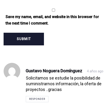
Save my name, email, and website in this browser for
the next time I comment.
Gustavo Noguera Domínguez
4 años ago
Post
Post
Post
Post
Post
Post
Post
Post
Post
Post
Post
Post
Post
Post
Post
Post
Solicitamos se estudie la posibilidad.de
suministrarnos información, la oferta de
comment
comment
comment
comment
comment
comment
comment
comment
comment
comment
comment
comment
comment
comment
comment
comment
proyectos ..gracias
RESPONDER