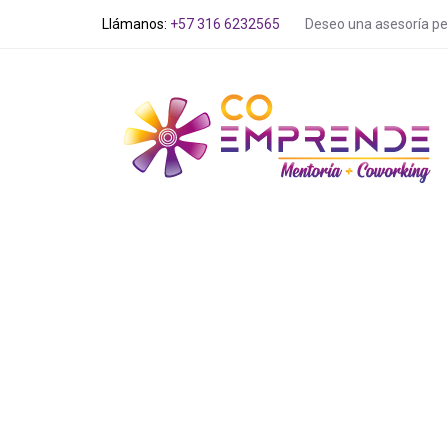
Skip
Skip
Deseo una asesoría pe
Llámanos:
+57 316 6232565
links
to
primary
navigation
Skip
to
content