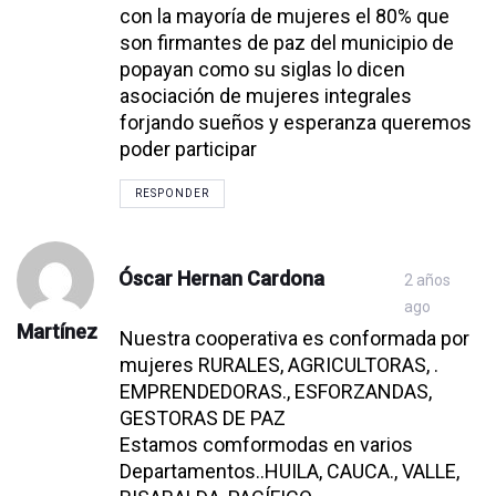
con la mayoría de mujeres el 80% que
comment
comment
comment
comment
comment
comment
comment
comment
comment
comment
comment
comment
comment
son firmantes de paz del municipio de
popayan como su siglas lo dicen
asociación de mujeres integrales
forjando sueños y esperanza queremos
poder participar
RESPONDER
Óscar Hernan Cardona
2 años
ago
Martínez
Nuestra cooperativa es conformada por
mujeres RURALES, AGRICULTORAS, .
EMPRENDEDORAS., ESFORZANDAS,
GESTORAS DE PAZ
Estamos comformodas en varios
Departamentos..HUILA, CAUCA., VALLE,