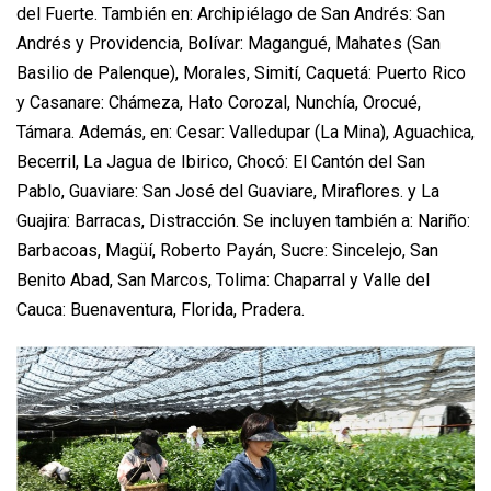
del Fuerte. También en: Archipiélago de San Andrés: San
Andrés y Providencia, Bolívar: Magangué, Mahates (San
Basilio de Palenque), Morales, Simití, Caquetá: Puerto Rico
y Casanare: Chámeza, Hato Corozal, Nunchía, Orocué,
Támara. Además, en: Cesar: Valledupar (La Mina), Aguachica,
Becerril, La Jagua de Ibirico, Chocó: El Cantón del San
Pablo, Guaviare: San José del Guaviare, Miraflores. y La
Guajira: Barracas, Distracción. Se incluyen también a: Nariño:
Barbacoas, Magüí, Roberto Payán, Sucre: Sincelejo, San
Benito Abad, San Marcos, Tolima: Chaparral y Valle del
Cauca: Buenaventura, Florida, Pradera.