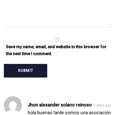
Save my name, email, and website in this browser for
the next time I comment.
Jhon alexander solano reinoso
2 años ago
Post
Post
Post
Post
Post
Post
Post
Post
Post
Post
Post
Post
Post
hola buenas tarde somos una asociación