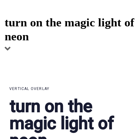
Skip
Skip
links
to
turn on the magic light of
primary
navigation
neon
Skip
to
content
VERTICAL OVERLAY
turn on the
magic light of