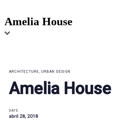
Skip
Skip
links
to
Amelia House
primary
navigation
Skip
to
content
ARCHITECTURE
URBAN DESIGN
Amelia House
DATE:
abril 28, 2018