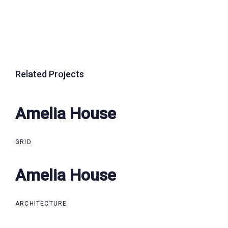
Related Projects
Amelia House
Amelia House
GRID
Amelia House
Amelia House
ARCHITECTURE