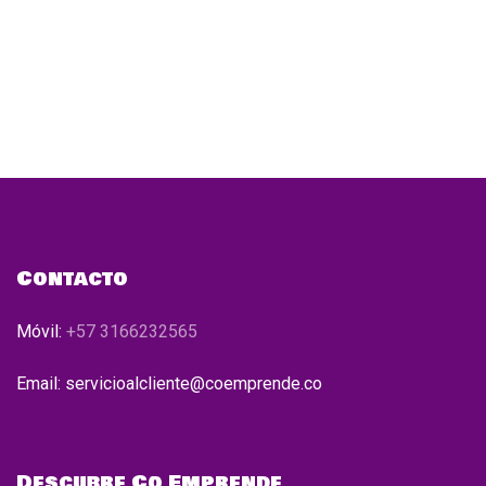
Contacto
Móvil:
+57 3166232565
Email: servicioalcliente@coemprende.co
Descubre Co Emprende