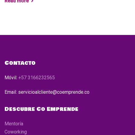
Read more
Contacto
Móvil:
+57 3166232565
Email: servicioalcliente@coemprende.co
Descubre Co Emprende
Mentoría
Coworking